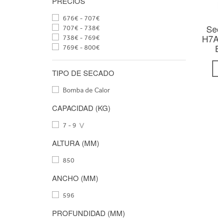
PRECIOS
676€ - 707€
Se
707€ - 738€
H7A
738€ - 769€
769€ - 800€
TIPO DE SECADO
Bomba de Calor
CAPACIDAD (KG)
7 - 9
ALTURA (MM)
850
ANCHO (MM)
596
PROFUNDIDAD (MM)