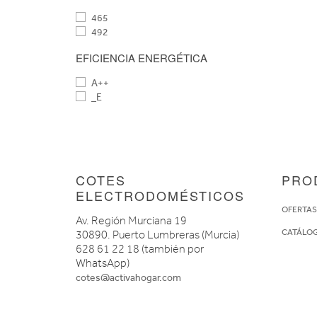
465
492
EFICIENCIA ENERGÉTICA
A++
_E
COTES
PRO
ELECTRODOMÉSTICOS
OFERTA
Av. Región Murciana 19
CATÁLO
30890. Puerto Lumbreras (Murcia)
628 61 22 18 (también por
WhatsApp)
cotes@activahogar.com