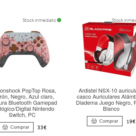
Stock inmediato
Stock inme
onshock PopTop Rosa,
Ardistel NSX-10 auricul
rón, Negro, Azul claro,
casco Auriculares Alámb
ura Bluetooth Gamepad
Diadema Juego Negro, R
lógico/Digital Nintendo
Blanco
Switch, PC
19€
Comprar
33€
Comprar