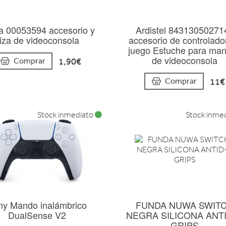
 00053594 accesorio y
Ardistel 84313050271
iza de videoconsola
accesorio de controlado
juego Estuche para ma
de videoconsola
1,90€
Comprar
11€
Comprar
Stock inmediato
Stock inme
ny Mando inalámbrico
FUNDA NUWA SWIT
DualSense V2
NEGRA SILICONA ANT
GRIPS