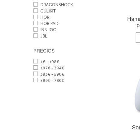
DRAGONSHOCK
GULIKIT
Hama
HORI
p
HORIPAD
INNJOO
JBL
KONIX
KROM
PRECIOS
LOGITECH
MARS GAMING
1€ - 198€
MICROSOFT
197€ - 394€
NACON
393€ - 590€
NINTENDO
589€ - 786€
NUWA
PLAYSEAT
POWER A
SNAKEBYTE
SONY
THRUSTMASTER
TRADE INVADERS
So