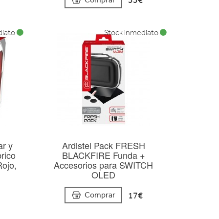
33€
diato
Stock inmediato
ar y
Ardistel Pack FRESH
rico
BLACKFIRE Funda +
ojo,
Accesorios para SWITCH
OLED
17€
Comprar