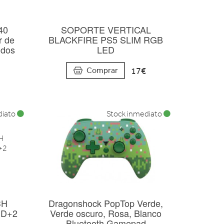
40
SOPORTE VERTICAL
r de
BLACKFIRE PS5 SLIM RGB
ndos
LED
17€
Comprar
diato
Stock inmediato
CH
Dragonshock PopTop Verde,
ID+2
Verde oscuro, Rosa, Blanco
Bluetooth Gamepad