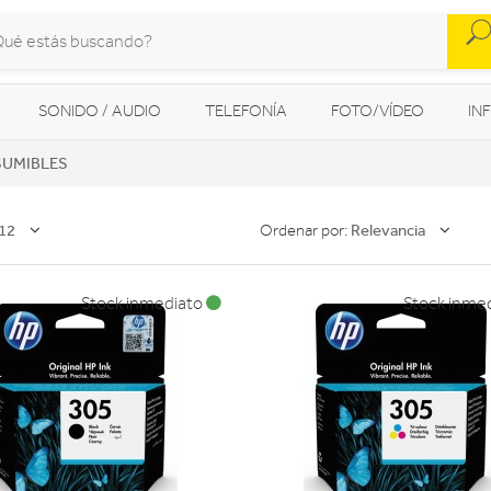
SONIDO / AUDIO
TELEFONÍA
FOTO/VÍDEO
IN
UMIBLES
MOVILIDAD URBANA
NAVEGADORES GPS
CONSOLAS
12
Relevancia
Ordenar por:
Stock inmediato
Stock inme