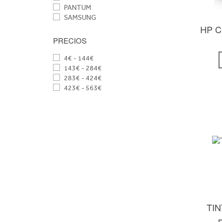
PANTUM
SAMSUNG
HP Ca
PRECIOS
4€ - 144€
143€ - 284€
283€ - 424€
423€ - 563€
TI