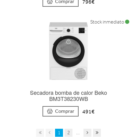
796€
Comprar
Stock inmediato
Secadora bomba de calor Beko
BM3T38230WB
491€
Comprar
1
2
...