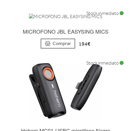
Stock inmediato
MICROFONO JBL EASYSING MICS
194€
Comprar
Stock inmediato
Hohem MC01-USBC micrófono Negro