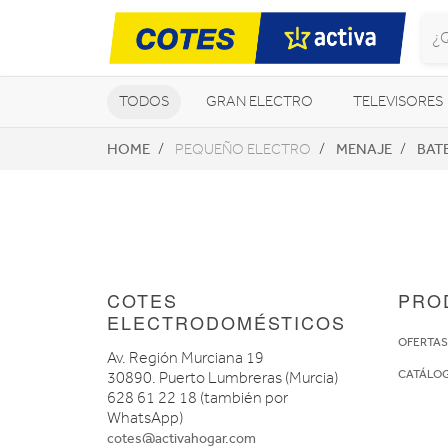
TODOS
GRAN ELECTRO
TELEVISORES
HOME
MENAJE
BAT
PEQUEÑO ELECTRO
CLIMATIZACIÓN Y CALEFACCIÓN
COTES
PRO
ELECTRODOMÉSTICOS
OFERTA
Av. Región Murciana 19
CATÁLO
30890. Puerto Lumbreras (Murcia)
628 61 22 18 (también por
WhatsApp)
cotes@activahogar.com