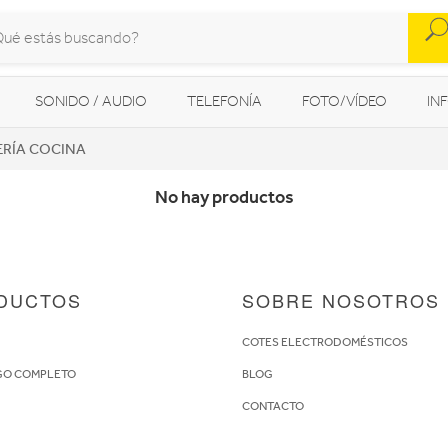
SONIDO / AUDIO
TELEFONÍA
FOTO/VÍDEO
IN
ERÍA COCINA
MOVILIDAD URBANA
NAVEGADORES GPS
CONSOLAS
No hay productos
DUCTOS
SOBRE NOSOTROS
S
COTES ELECTRODOMÉSTICOS
GO COMPLETO
BLOG
CONTACTO