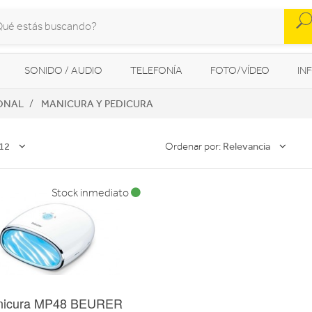
SONIDO / AUDIO
TELEFONÍA
FOTO/VÍDEO
IN
ONAL
MANICURA Y PEDICURA
MOVILIDAD URBANA
NAVEGADORES GPS
CONSOLAS
12
Relevancia
Ordenar por:
Stock inmediato
nicura MP48 BEURER